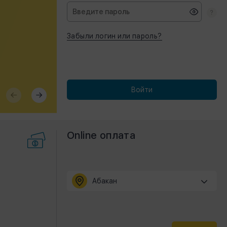
Единого Портала Потребителей в реж
beta-тестирования.
Забыли логин или пароль?
Постепенно мы запустим все сервисы, 
Вам было удобнее работать и получать
необходимую информацию.
Если Вы хотите сообщить нам об ошибке –
Войти
напишите письмо на почту
epp@sibgenco.r
Online оплата
Абакан