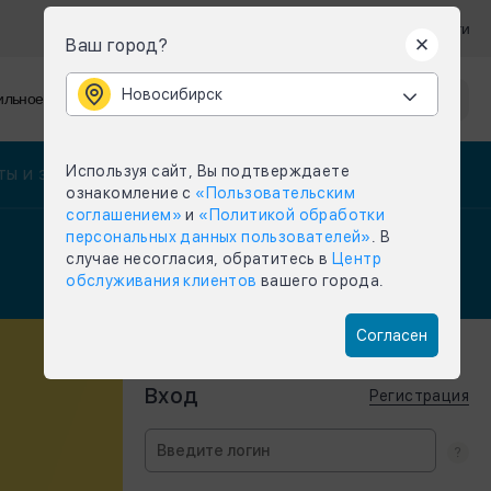
Войти
Ваш город?
Новосибирск
Новосибирск
льное приложение
Задать вопрос
Меню
Используя сайт, Вы подтверждаете
ы и заявки
Справочная информация
ознакомление с
«Пользовательским
соглашением»
и
«Политикой обработки
персональных данных пользователей»
. В
случае несогласия, обратитесь в
Центр
обслуживания клиентов
вашего города.
Согласен
Вход
Регистрация
Уважаемые потребит
Мы рады сообщить Вам о запуске ново