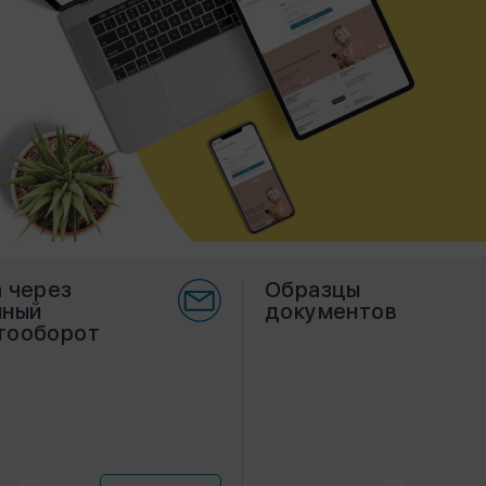
 через
Образцы
нный
документов
тооборот