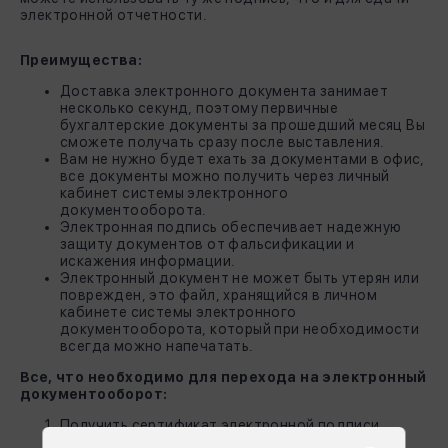
электронной отчетности.
Преимущества:
Доставка электронного документа занимает
несколько секунд, поэтому первичные
бухгалтерские документы за прошедший месяц Вы
сможете получать сразу после выставления.
Вам не нужно будет ехать за документами в офис,
все документы можно получить через личный
кабинет системы электронного
документооборота.
Электронная подпись обеспечивает надежную
защиту документов от фальсификации и
искажения информации.
Электронный документ не может быть утерян или
поврежден, это файл, хранящийся в личном
кабинете системы электронного
документооборота, который при необходимости
всегда можно напечатать.
Все, что необходимо для перехода на электронный
документооборот:
Получить сертификат электронной подписи.
Зарегистрироваться в системе электронного