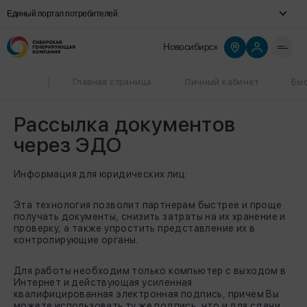
Единый портал потребителей
Новосибирск
Главная страница
Личный кабинет
Быс
Рассылка документов
через ЭДО
Информация для юридических лиц:
Эта технология позволит партнерам быстрее и проще
получать документы, снизить затраты на их хранение и
проверку, а также упростить представление их в
контролирующие органы.
Для работы необходим только компьютер с выходом в
Интернет и действующая усиленная
квалифицированная электронная подпись, причем Вы
можете использовать ту же подпись, что и для сдачи