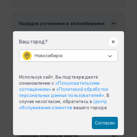
Порядок установки и опломбировки
Ваш город?
Порядок снятия узлов учета с
коммерческих расчетов
Новосибирск
Используя сайт, Вы подтверждаете
Порядок предоставления показаний
ознакомление с
«Пользовательским
соглашением»
и
«Политикой обработки
персональных данных пользователей»
. В
случае несогласия, обратитесь в
Центр
обслуживания клиентов
вашего города.
Дистанционное снятие показаний
Согласен
Поверка приборов учета